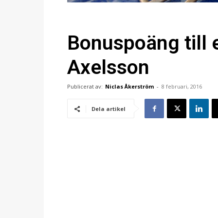
Bonuspoäng till 
Axelsson
Publicerat av:
Niclas Åkerström
-
8 februari, 2016
Dela artikel