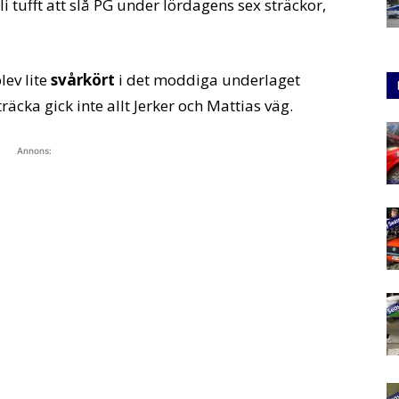
li tufft att slå PG under lördagens sex sträckor,
lev lite
svårkört
i det moddiga underlaget
äcka gick inte allt Jerker och Mattias väg.
Annons: