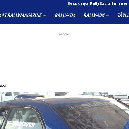
Besök nya RallyExtra för mer 
4S RALLYMAGAZINE
RALLY-SM
RALLY-VM
TÄVL
Annons:
lsson