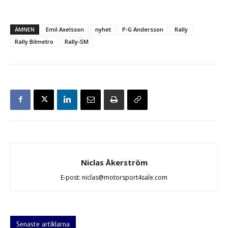
ÄMNEN
Emil Axelsson
nyhet
P-G Andersson
Rally
Rally Bilmetro
Rally-SM
Niclas Åkerström
E-post: niclas@motorsport4sale.com
Senaste artiklarna