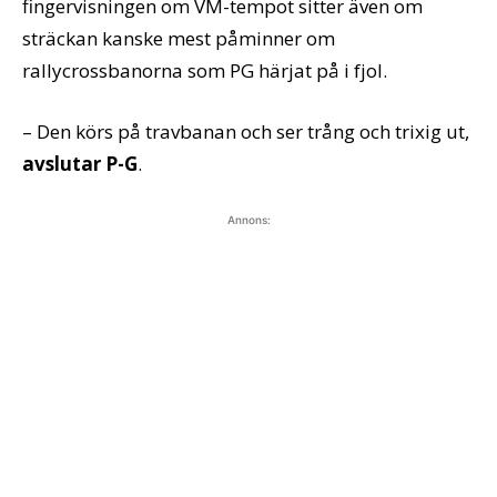
fingervisningen om VM-tempot sitter även om
sträckan kanske mest påminner om
rallycrossbanorna som PG härjat på i fjol.
– Den körs på travbanan och ser trång och trixig ut,
avslutar P-G
.
Annons: