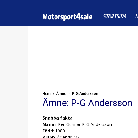
Motorsport4sale
STARTSIDA
M
Hem
Ämne
P-G Andersson
Ämne: P-G Andersson
Snabba fakta
Namn
: Per-Gunnar P-G Andersson
Född
: 1980
Klubb
: Årjängs MK