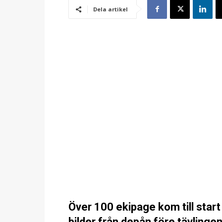
Dela artikel
Över 100 ekipage kom till start
bilder från depån före tävlingen