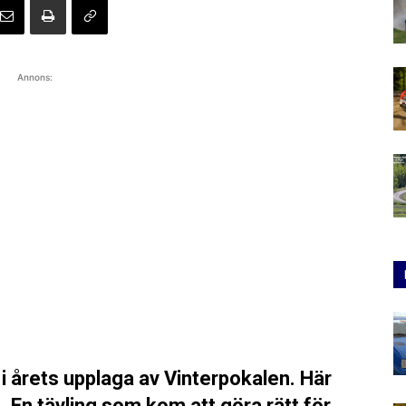
Annons:
 i årets upplaga av Vinterpokalen. Här
. En tävling som kom att göra rätt för