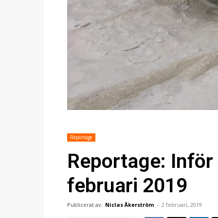
Reportage
Reportage: Inför
februari 2019
Publicerat av:
Niclas Åkerström
-
2 februari, 2019