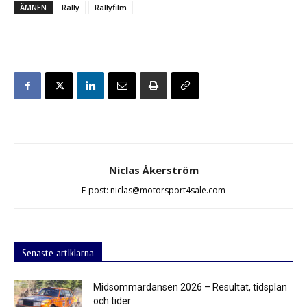
ÄMNEN
Rally
Rallyfilm
Niclas Åkerström
E-post: niclas@motorsport4sale.com
Senaste artiklarna
Midsommardansen 2026 – Resultat, tidsplan
och tider