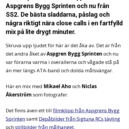
Aspgrens Bygg Sprinten och nu från
SS2. De bästa sladdarna, påslag och
några riktigt nära close calls i en fartfylld
mix på lite drygt minuter.
Skruva upp ljudet för här är det åka av. Det är från
det andra åket av
Aspgren Bygg Sprinten
och nu
var förarna varma i overallerna och vågade stå på
än mer längs ATA-band och dolda målsvängar.
Här en mix med
Mikael Aho
och
Niclas
Åkerström
som fotografer.
Det finns även ett till
filmklipp från Aspgrens Bygg
Sprinten
samt
Depåbilder från Sigtuna RCs tävling
och
stillbilder från målhanget
.