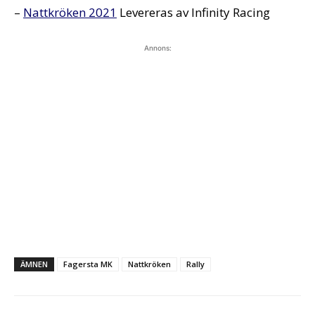
–
Nattkröken 2021
Levereras av Infinity Racing
Annons:
ÄMNEN
Fagersta MK
Nattkröken
Rally