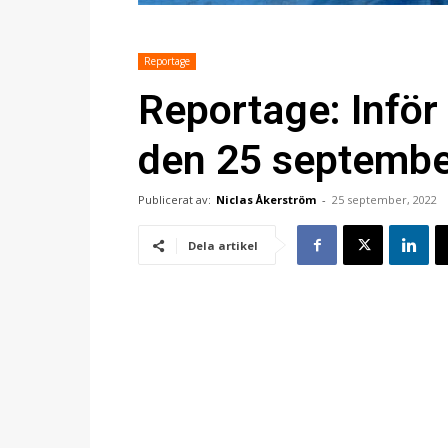
Reportage
Reportage: Infö
den 25 septembe
Publicerat av:
Niclas Åkerström
-
25 september, 2022
Dela artikel