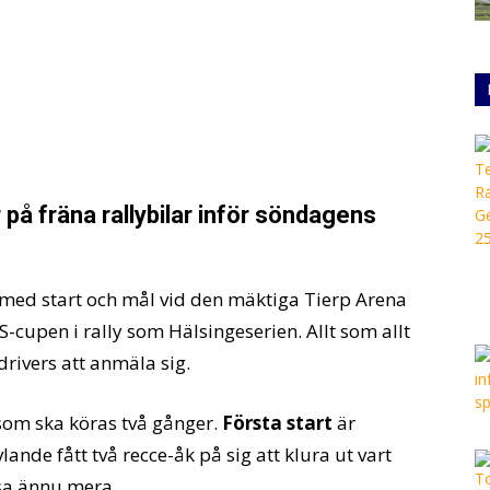
på fräna rallybilar inför söndagens
med start och mål vid den mäktiga Tierp Arena
S-cupen i rally som Hälsingeserien. Allt som allt
rivers att anmäla sig.
 som ska köras två gånger.
Första start
är
ande fått två recce-åk på sig att klura ut vart
sa ännu mera.