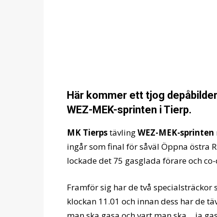
Här kommer ett tjog depåbilder 
WEZ-MEK-sprinten i Tierp.
MK Tierps
tävling
WEZ-MEK-sprinten
ingår som final för såväl Öppna östra R
lockade det 75 gasglada förare och co-d
Framför sig har de två specialsträckor
klockan 11.01 och innan dess har de tävl
man ska gasa och vart man ska… ja ga