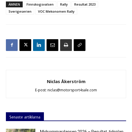
ÄMNEN
Finnskogsvalsen
Rally
Resultat 2023
Sverigeserien
VOC Mekonomen Rally
Niclas Åkerström
E-post: niclas@motorsport4sale.com
Senaste artiklarna
Midsommardansen 2026 – Resultat, tidsplan