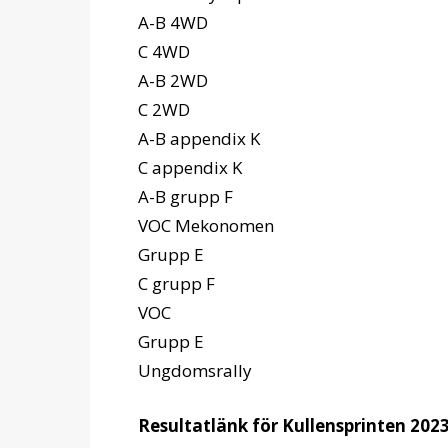
A-B 4WD
C 4WD
A-B 2WD
C 2WD
A-B appendix K
C appendix K
A-B grupp F
VOC Mekonomen
Grupp E
C grupp F
VOC
Grupp E
Ungdomsrally
Resultatlänk för Kullensprinten 202