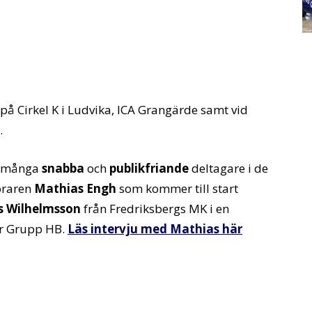
på Cirkel K i Ludvika, ICA Grangärde samt vid
.
et många
snabba
och
publikfriande
deltagare i de
öraren
Mathias Engh
som kommer till start
s Wilhelmsson
från Fredriksbergs MK i en
r Grupp HB.
Läs intervju med Mathias här