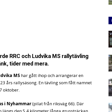
ärde RRC och Ludvika MS rallytävling
länk, tider med mera.
udvika MS
har gått ihop och arrangerar en
2023 års rallysäsong. En tävling som fått namnet
7 oktober.
Hus i Nyhammar
(pilat från riksväg 66). Där
 längs den 5,4 kilometer långa grussträckan