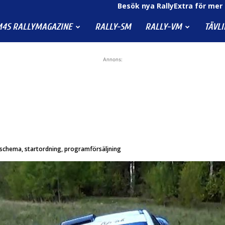
Besök nya RallyExtra för mer 
4S RALLYMAGAZINE
RALLY-SM
RALLY-VM
TÄVL
Annons:
dsschema, startordning, programförsäljning