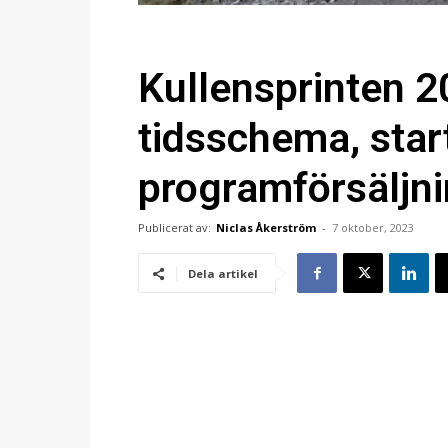
Kullensprinten 2
tidsschema, star
programförsäljn
Publicerat av:
Niclas Åkerström
-
7 oktober, 2023
Dela artikel