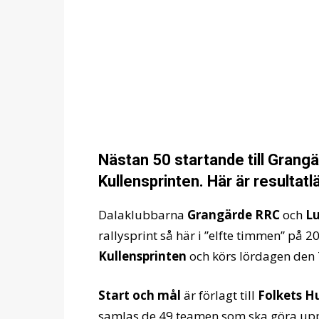
Nästan 50 startande till Grang
Kullensprinten. Här är resultat
Dalaklubbarna
Grangärde RRC
och
L
rallysprint så här i ”elfte timmen” på 
Kullensprinten
och körs lördagen den 
Start och mål
är förlagt till
Folkets 
samlas de 49 teamen som ska göra upp