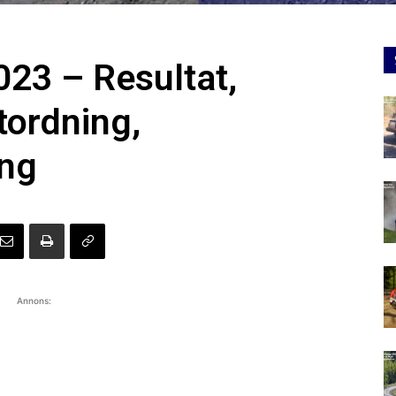
023 – Resultat,
tordning,
ing
Annons: