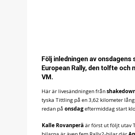
Följ inledningen av onsdagens
European Rally, den tolfte och n
VM.
Här är livesändningen från
shakedow
tyska Tittling på en 3,62 kilometer lå
redan på
onsdag
eftermiddag start k
Kalle Rovanperä
är först ut följt utav
bilarna är även fem Rally2-bilar där
An