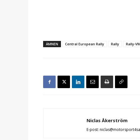
ÄMNEN
Central European Rally
Rally
Rally-V
Niclas Åkerström
E-post: niclas@motorsport4s