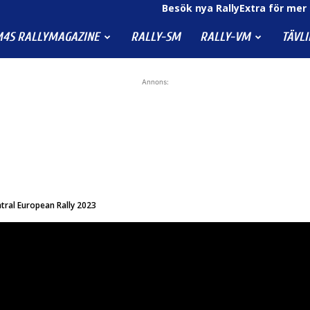
Besök nya RallyExtra för mer 
4S RALLYMAGAZINE
RALLY-SM
RALLY-VM
TÄVL
Annons:
tral European Rally 2023