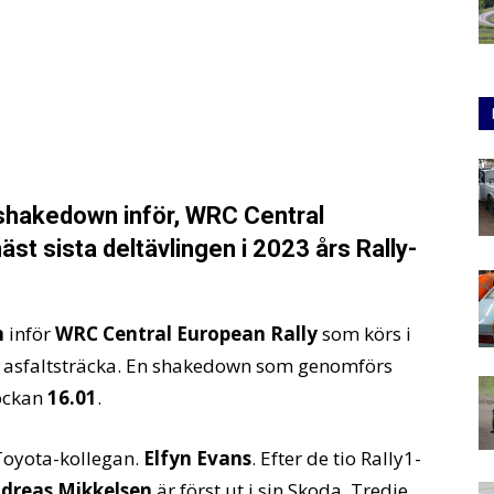
 shakedown inför, WRC Central
äst sista deltävlingen i 2023 års Rally-
n
inför
WRC Central European Rally
som körs i
ng asfaltsträcka. En shakedown som genomförs
lockan
16.01
.
 Toyota-kollegan.
Elfyn Evans
. Efter de tio Rally1-
dreas Mikkelsen
är först ut i sin Skoda. Tredje