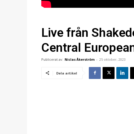
Live från Shake
Central European
Publicerat av:
Niclas Åkerström
-
25 oktober, 2023
Dela artikel