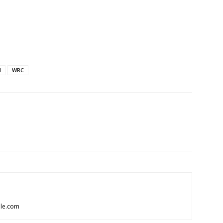
M
WRC
ale.com