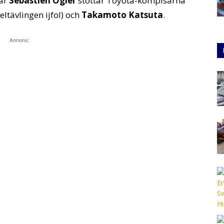
när
Sébastien Ogier
stöttar Toyota-kompisarna
ltävlingen ijfol) och
Takamoto Katsuta
.
Annons: