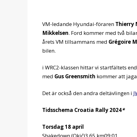
VM-ledande Hyundai-föraren
Thierry 
Mikkelsen
. Ford kommer med två bilar t
årets VM tillsammans med
Grégoire 
bilen.
i WRC2-klassen hittar vi startfältets en
med
Gus Greensmith
kommer att jaga 
Det är också den andra deltävlingen i
J
Tidsschema Croatia Rally 2024
*
Torsdag 18 april
Shakedown (Okić)3.65 km09:01