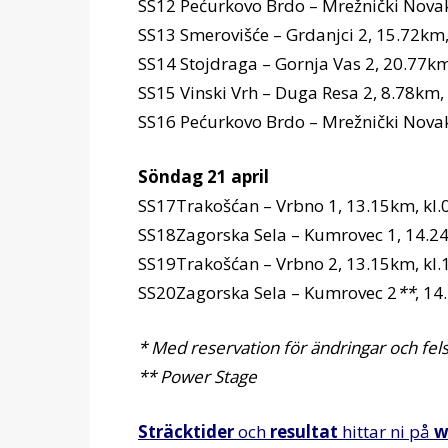
SS12 Pećurkovo Brdo – Mrežnički Novaki
SS13 Smerovišće – Grdanjci 2, 15.72km,
SS14 Stojdraga – Gornja Vas 2, 20.77km
SS15 Vinski Vrh – Duga Resa 2, 8.78km, 
SS16 Pećurkovo Brdo – Mrežnički Novaki
Söndag 21 april
SS17Trakošćan – Vrbno 1, 13.15km, kl.
SS18Zagorska Sela – Kumrovec 1, 14.24
SS19Trakošćan – Vrbno 2, 13.15km, kl.
SS20Zagorska Sela – Kumrovec 2
**
, 14
* Med reservation för ändringar och fels
** Power Stage
Sträcktider
och
resultat
hittar ni på
w