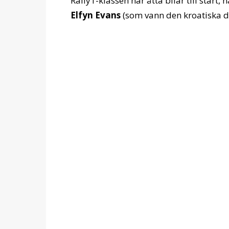
Rally1-klassen har åtta bilar till start, 
Elfyn Evans
(som vann den kroatiska de