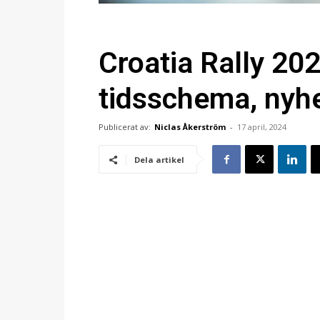
Croatia Rally 202
tidsschema, nyhe
Publicerat av:
Niclas Åkerström
-
17 april, 2024
Dela artikel