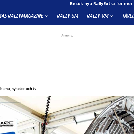
Besök nya RallyExtra för mer 
4S RALLYMAGAZINE
RALLY-SM
RALLY-VM
TÄVL
Annons:
schema, nyheter och tv