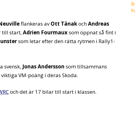
Neuville
flankeras av
Ott Tänak
och
Andreas
ill start,
Adrien Fourmaux
som öppnat så fint i
Munster
som letar efter den rätta rytmen i Rally1-
da svensk,
Jonas Andersson
som tillsammans
viktiga VM-poäng i deras Skoda.
WRC
och det är 17 bilar till start i klassen.