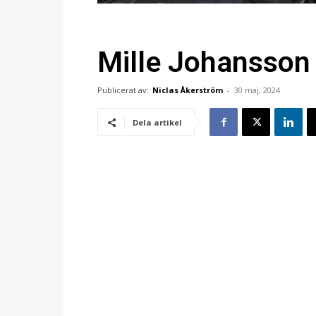
Mille Johansson 
Publicerat av:
Niclas Åkerström
-
30 maj, 2024
Dela artikel