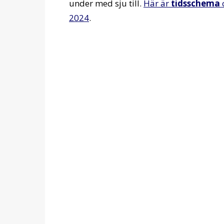
under med sju till.
Här är
tidsschema
2024
.