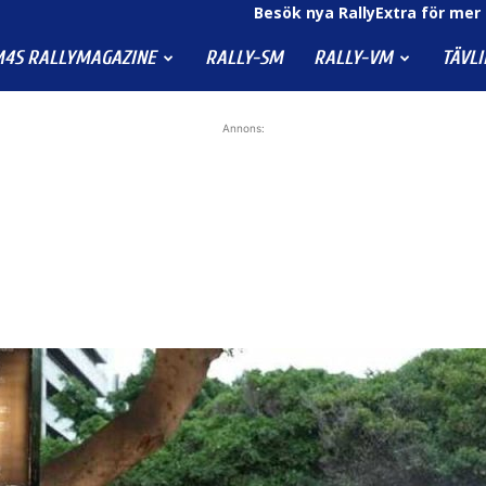
Besök nya RallyExtra för mer 
4S RALLYMAGAZINE
RALLY-SM
RALLY-VM
TÄVL
Annons: