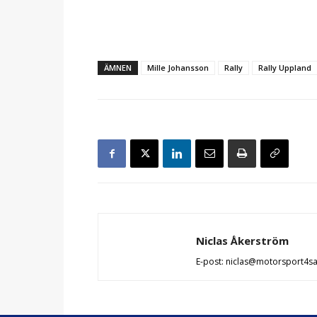
ÄMNEN
Mille Johansson
Rally
Rally Uppland
Niclas Åkerström
E-post: niclas@motorsport4s