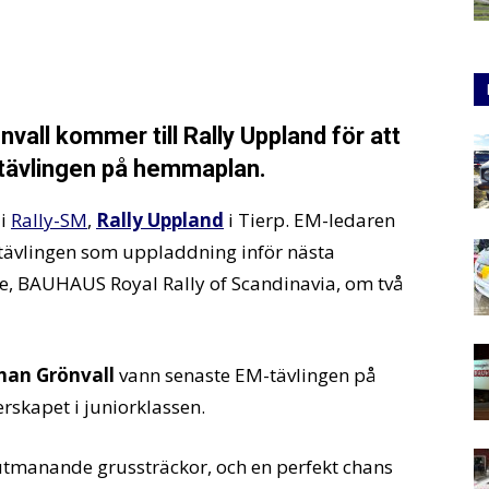
all kommer till Rally Uppland för att
tävlingen på hemmaplan.
 i
Rally-SM
,
Rally Uppland
i Tierp. EM-ledaren
tävlingen som uppladdning inför nästa
ige, BAUHAUS Royal Rally of Scandinavia, om två
han Grönvall
vann senaste EM-tävlingen på
rskapet i juniorklassen.
utmanande grussträckor, och en perfekt chans