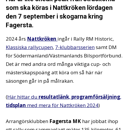
som ska köras i Nattkröken lördagen
den 7 september i skogarna kring
Fagersta.
2024 års
Nattkröken
ingår i Rally RM Historic,
Klassiska rallycupen
,
7-klubbarsserien
samt DM
för Södermanland/Västmanlands Bilsportförbund.
Det är med andra ord många viktiga cup- och
mästerskapspoäng att köra om så här när
säsongen går in på målrakan.
(
Här hittar du
resultatlänk
,
programförsäljning
,
tidsplan
med mera för Nattkröken 2024
)
Arrangörsklubben
Fagersta MK
har jobbat ihop
ett rally som sammanlagt mäter 135 kilometer. 61