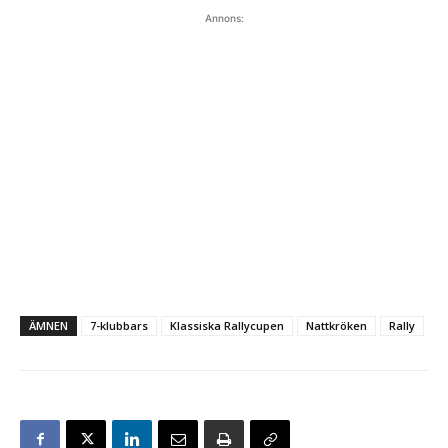
Annons:
ÄMNEN
7-klubbars
Klassiska Rallycupen
Nattkröken
Rally