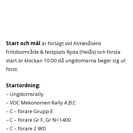
Start och mål
är förlagt vid Almesåsens
fritidsområde & festplats Ryda (Helås) och första
start är klockan 10:00 då ungdomarna beger sig ut
först.
Startordning:
– Ungdomsrally
– VOC Mekonomen Rally A;B;C
– C – förare Grupp E
– C – förare Gr F, Gr N<1400
– C – förare 2 WD