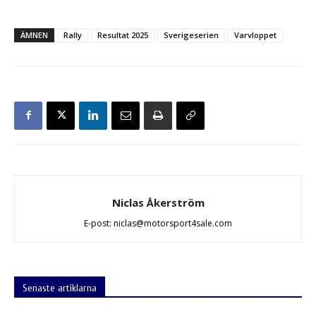
ÄMNEN
Rally
Resultat 2025
Sverigeserien
Varvloppet
Niclas Åkerström
E-post: niclas@motorsport4sale.com
Senaste artiklarna