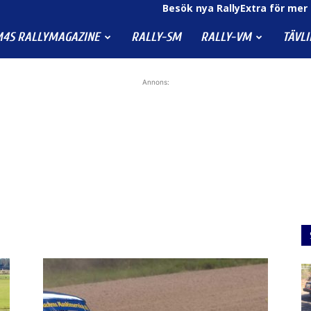
Besök nya RallyExtra för mer 
4S RALLYMAGAZINE
RALLY-SM
RALLY-VM
TÄVL
Annons: