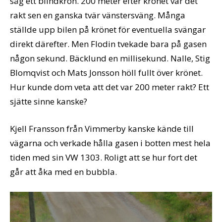
såg ett blindkrön. 200 meter efter krönet var det
rakt sen en ganska tvär vänstersväng. Många
ställde upp bilen på krönet för eventuella svängar
direkt därefter. Men Flodin tvekade bara på gasen
någon sekund. Bäcklund en millisekund. Nalle, Stig
Blomqvist och Mats Jonsson höll fullt över krönet.
Hur kunde dom veta att det var 200 meter rakt? Ett
sjätte sinne kanske?
Kjell Fransson från Vimmerby kanske kände till
vägarna och verkade hålla gasen i botten mest hela
tiden med sin VW 1303. Roligt att se hur fort det
går att åka med en bubbla.