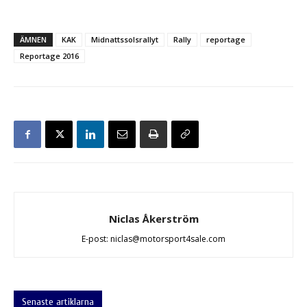
ÄMNEN
KAK
Midnattssolsrallyt
Rally
reportage
Reportage 2016
Niclas Åkerström
E-post: niclas@motorsport4sale.com
Senaste artiklarna