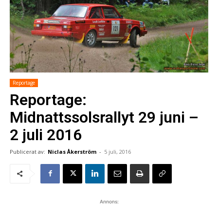
Reportage
Reportage:
Midnattssolsrallyt 29 juni –
2 juli 2016
Publicerat av:
Niclas Åkerström
-
5 juli, 2016
Annons: