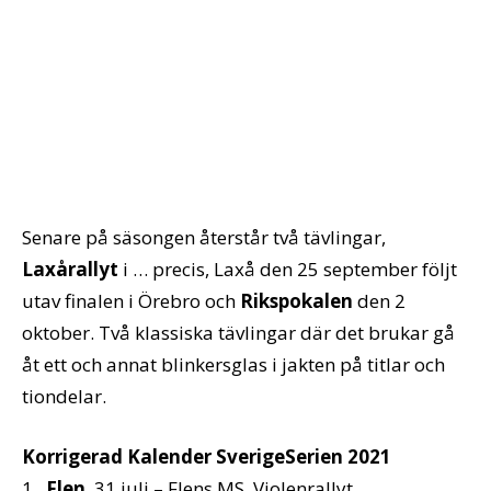
Senare på säsongen återstår två tävlingar,
Laxårallyt
i … precis, Laxå den 25 september följt
utav finalen i Örebro och
Rikspokalen
den 2
oktober. Två klassiska tävlingar där det brukar gå
åt ett och annat blinkersglas i jakten på titlar och
tiondelar.
Korrigerad Kalender SverigeSerien 2021
1.
Flen
, 31 juli – Flens MS, Violenrallyt