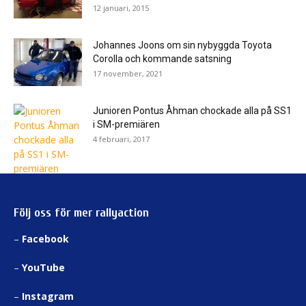
12 januari, 2015
Johannes Joons om sin nybyggda Toyota
Corolla och kommande satsning
17 november, 2021
Junioren Pontus Åhman chockade alla på SS1
i SM-premiären
4 februari, 2017
Följ oss för mer rallyaction
–
Facebook
–
YouTube
–
Instagram