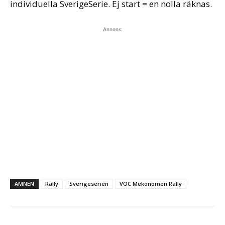
individuella SverigeSerie. Ej start = en nolla räknas.
Annons:
ÄMNEN
Rally
Sverigeserien
VOC Mekonomen Rally