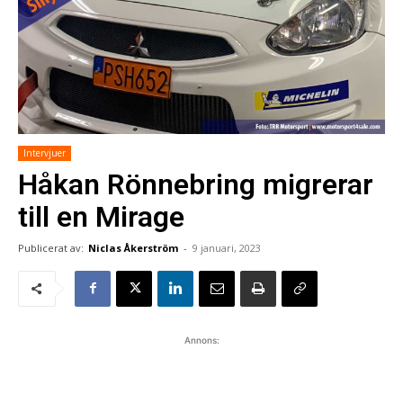
Intervjuer
Håkan Rönnebring migrerar
till en Mirage
Publicerat av:
Niclas Åkerström
-
9 januari, 2023
Annons: