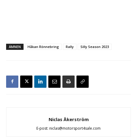
ÄMNEN
Håkan Rönnebring
Rally
Silly Season 2023
Niclas Åkerström
E-post: niclas@motorsport4sale.com