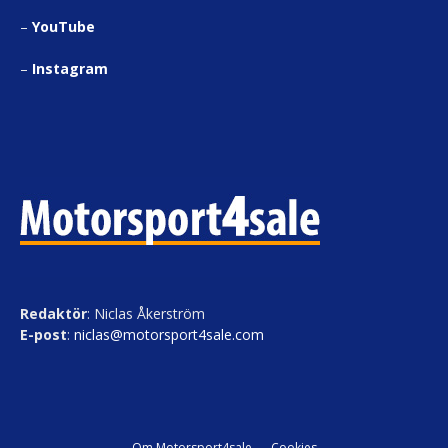
–
YouTube
–
Instagram
Redaktör
: Niclas Åkerström
E-post
:
niclas@motorsport4sale.com
Om Motorsport4sale
Cookies