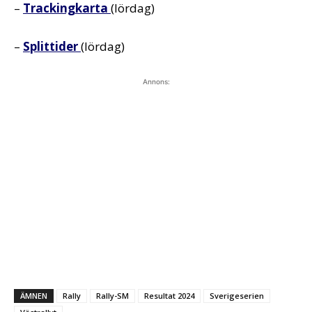
–
Trackingkarta
(lördag)
–
Splittider
(lördag)
Annons:
ÄMNEN
Rally
Rally-SM
Resultat 2024
Sverigeserien