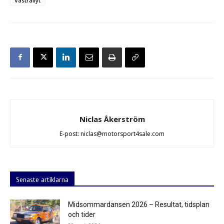
Västrallyt
Niclas Åkerström
E-post: niclas@motorsport4sale.com
Senaste artiklarna
Midsommardansen 2026 – Resultat, tidsplan
och tider