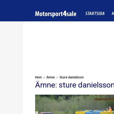
Motorsport4sale
STARTSIDA
M
Hem
Ämne
Sture danielsson
Ämne: sture danielsso