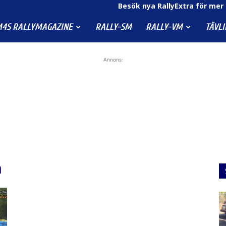
Besök nya RallyExtra för mer 
4S RALLYMAGAZINE
RALLY-SM
RALLY-VM
TÄVL
Annons:
n