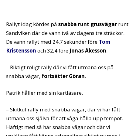
Rallyt idag kördes på
snabba runt grusvägar
runt
Sandviken där de vann två av dagens tre sträckor.
De vann rallyt med 24,7 sekunder före
Tom
Kristensson
och 32,4 före
Jonas Åkesson
.
– Riktigt roligt rally där vi fått utmana oss på
snabba vägar,
fortsätter Göran
.
Patrik håller med sin kartläsare.
– Skitkul rally med snabba vägar, där vi har fått
utmana oss själva för att våga hålla upp tempot.
Häftigt med så här snabba vägar och där vi
verkligen fått känna adrenalinet riktigt pumpa i