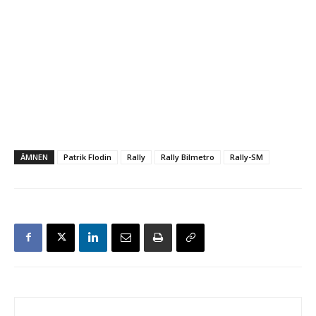
ÄMNEN
Patrik Flodin
Rally
Rally Bilmetro
Rally-SM