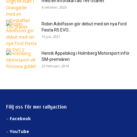
med en införskaffad 16v-Starlet
6 oktober, 2023
Robin Adolfsson gör debut med sin nya Ford
Fiesta R5 EVO...
16 juli, 2021
Henrik Appelskog i Holmberg Motorsport inför
SM-premiären
25 februari, 2014
Följ oss för mer rallyaction
–
Facebook
–
YouTube