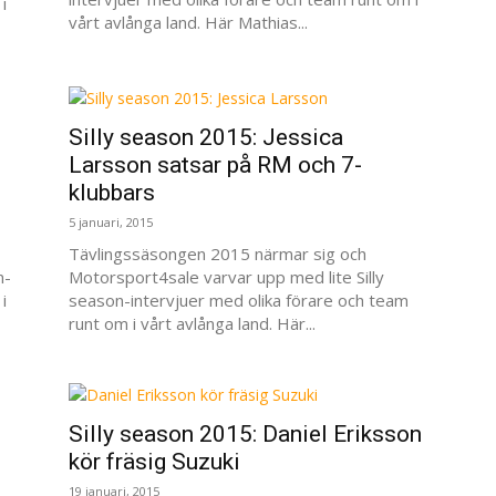
i
vårt avlånga land. Här Mathias...
Silly season 2015: Jessica
Larsson satsar på RM och 7-
klubbars
5 januari, 2015
Tävlingssäsongen 2015 närmar sig och
n-
Motorsport4sale varvar upp med lite Silly
i
season-intervjuer med olika förare och team
runt om i vårt avlånga land. Här...
Silly season 2015: Daniel Eriksson
kör fräsig Suzuki
19 januari, 2015