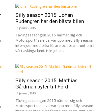
r
Silly season 2015: Johan
Rudengren har den bästa bilen
11 januari, 2015
Tävlingssäsongen 2015 närmar sig och
n-
Motorsport4sale varvar upp med Silly season-
i
intervjuer med olika förare och team runt om i
vårt avlånga land. Här Johan...
Silly season 2015: Mathias
Gårdman byter till Ford
11 januari, 2015
Tävlingssäsongen 2015 närmar sig och
Motorsport4sale varvar upp med Silly season-
n-
intervjuer med olika förare och team runt om i