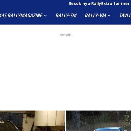
Besök nya RallyExtra för mer 
4S RALLYMAGAZINE
RALLY-SM
RALLY-VM
TÄVL
Annons: