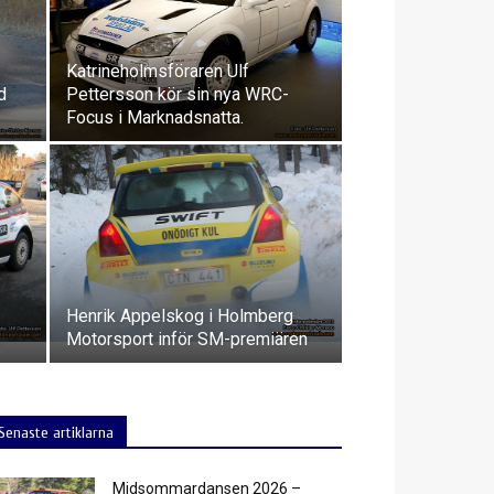
Katrineholmsföraren Ulf
d
Pettersson kör sin nya WRC-
Focus i Marknadsnatta.
Henrik Appelskog i Holmberg
Motorsport inför SM-premiären
Senaste artiklarna
Midsommardansen 2026 –