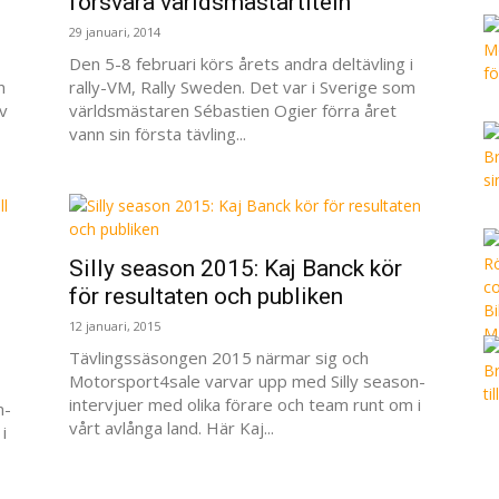
försvara världsmästartiteln
29 januari, 2014
Den 5-8 februari körs årets andra deltävling i
n
rally-VM, Rally Sweden. Det var i Sverige som
v
världsmästaren Sébastien Ogier förra året
vann sin första tävling...
Silly season 2015: Kaj Banck kör
för resultaten och publiken
12 januari, 2015
Tävlingssäsongen 2015 närmar sig och
Motorsport4sale varvar upp med Silly season-
intervjuer med olika förare och team runt om i
n-
vårt avlånga land. Här Kaj...
i