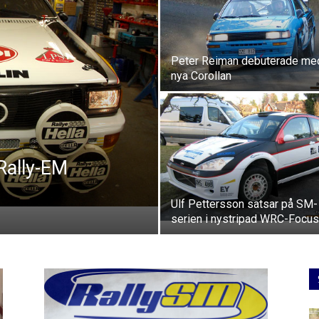
Peter Reiman debuterade me
nya Corollan
Rally-EM
Ulf Pettersson satsar på SM-
serien i nystripad WRC-Focus